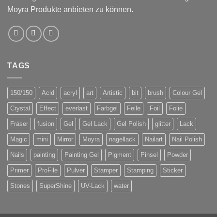
Moyra Produkte anbieten zu können.
TAGS
150/150
Acid
acryl
art
Artistic
bit
brush
Colour Gel
Crystal
Effect
everlast
Farbgel
Feile
Foil
Folie
Fräser
fusion
Gel
Gel Lack
Gel Polish
glitter
Lack
Magic
mini
Mirror
Moyra
nagellack
Nailart
Nail Polish
Nails
painting
Painting Gel
Pigment
Pinsel
Powder
Primer
ProFile
Pulver
Stamper
Stamping
Sticker
Stones
SuperShine
UV-Lack
water