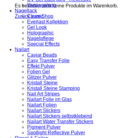
Versiegelung
Es befinden sich keine Produkte im Warenkorb.
Nagellack
Zurück zum Shop
Classic
Everlast Kollektion
Gel Look
Holographic
Nagelpflege
Special Effects
Nailart
Caviar Beads
Easy Transfer Folie
Effekt Pulver
Folien Gel
Glitzer Pulver
Kristall Steine
Kristall Steine Stamping
Nail Art Stripes
Nailart Folie im Glas
Nailart Folien
Nailart Stickers
Nailart Stickers selbstklebend
Nailart Water Transfer Stickers
Pigment Pulver
Spotlight Reflective Pulver