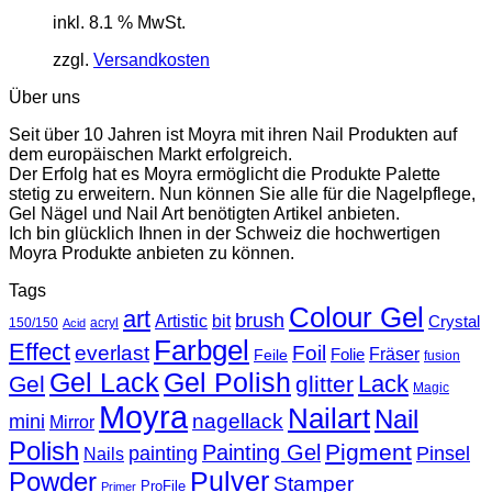
inkl. 8.1 % MwSt.
zzgl.
Versandkosten
Über uns
Seit über 10 Jahren ist Moyra mit ihren Nail Produkten auf
dem europäischen Markt erfolgreich.
Der Erfolg hat es Moyra ermöglicht die Produkte Palette
stetig zu erweitern. Nun können Sie alle für die Nagelpflege,
Gel Nägel und Nail Art benötigten Artikel anbieten.
Ich bin glücklich Ihnen in der Schweiz die hochwertigen
Moyra Produkte anbieten zu können.
Tags
Colour Gel
art
brush
Artistic
bit
Crystal
150/150
acryl
Acid
Farbgel
Effect
everlast
Foil
Fräser
Folie
Feile
fusion
Gel Lack
Gel Polish
Lack
Gel
glitter
Magic
Moyra
Nailart
Nail
nagellack
mini
Mirror
Polish
Pigment
Painting Gel
painting
Pinsel
Nails
Powder
Pulver
Stamper
ProFile
Primer