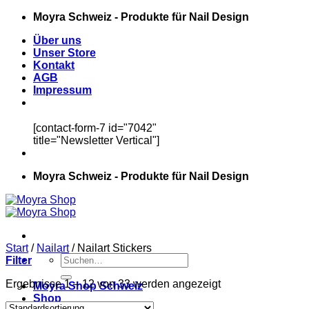
Zum
Moyra Schweiz - Produkte für Nail Design
Inhalt
Über uns
springen
Unser Store
Kontakt
AGB
Impressum
[contact-form-7 id="7042"
title="Newsletter Vertical"]
Moyra Schweiz - Produkte für Nail Design
Start
/
Nailart
/
Nailart Stickers
Suchen
Filter
nach:
Ergebnisse 1 – 12 von 33 werden angezeigt
Moyra Shop Schweiz
Shop