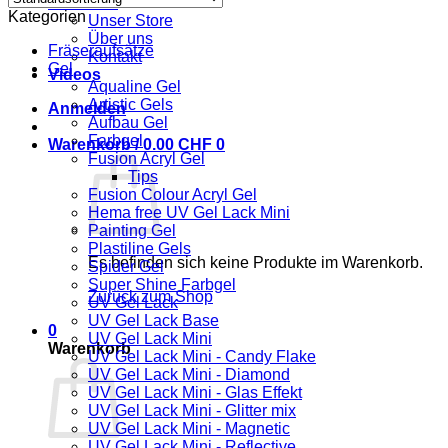
Über uns
Kategorien
Unser Store
Über uns
Fräseraufsätze
Kontakt
Gel
Videos
Aqualine Gel
Artistic Gels
Anmelden
Aufbau Gel
Farbgel
Warenkorb /
0.00
CHF
0
Fusion Acryl Gel
Tips
Fusion Colour Acryl Gel
Hema free UV Gel Lack Mini
Painting Gel
Plastiline Gels
Es befinden sich keine Produkte im Warenkorb.
Spider Gel
Super Shine Farbgel
Zurück zum Shop
UV Gel Lack
UV Gel Lack Base
0
UV Gel Lack Mini
Warenkorb
UV Gel Lack Mini - Candy Flake
UV Gel Lack Mini - Diamond
UV Gel Lack Mini - Glas Effekt
UV Gel Lack Mini - Glitter mix
UV Gel Lack Mini - Magnetic
UV Gel Lack Mini - Reflective