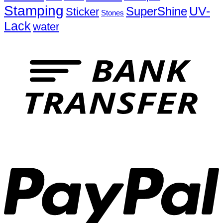
Stamping
UV-
SuperShine
Sticker
Stones
Lack
water
T
P