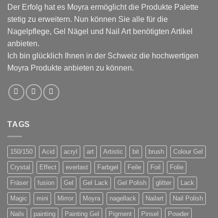
Der Erfolg hat es Moyra ermöglicht die Produkte Palette
stetig zu erweitern. Nun können Sie alle für die
Nagelpflege, Gel Nägel und Nail Art benötigten Artikel
anbieten.
Ich bin glücklich Ihnen in der Schweiz die hochwertigen
Moyra Produkte anbieten zu können.
TAGS
150/150
Acid
acryl
art
Artistic
bit
brush
Colour Gel
Crystal
Effect
everlast
Farbgel
Feile
Foil
Folie
Fräser
fusion
Gel
Gel Lack
Gel Polish
glitter
Lack
Magic
mini
Mirror
Moyra
nagellack
Nailart
Nail Polish
Nails
painting
Painting Gel
Pigment
Pinsel
Powder