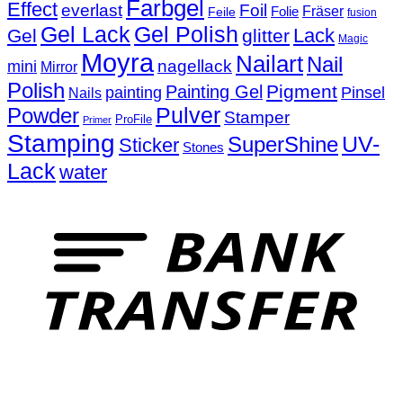
Farbgel
Effect
everlast
Foil
Fräser
Folie
Feile
fusion
Gel Lack
Gel Polish
Lack
Gel
glitter
Magic
Moyra
Nailart
Nail
nagellack
mini
Mirror
Polish
Pigment
Painting Gel
painting
Pinsel
Nails
Powder
Pulver
Stamper
ProFile
Primer
Stamping
UV-
SuperShine
Sticker
Stones
Lack
water
T
P