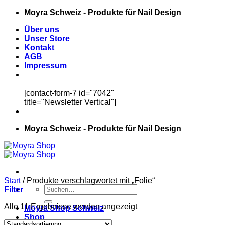
Zum
Moyra Schweiz - Produkte für Nail Design
Inhalt
Über uns
springen
Unser Store
Kontakt
AGB
Impressum
[contact-form-7 id="7042"
title="Newsletter Vertical"]
Moyra Schweiz - Produkte für Nail Design
Start
/
Produkte verschlagwortet mit „Folie“
Suchen
Filter
nach:
Alle 11 Ergebnisse werden angezeigt
Moyra Shop Schweiz
Shop