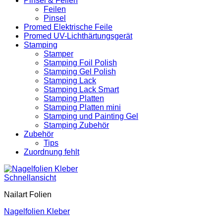
Pinsel & Feilen
Feilen
Pinsel
Promed Elektrische Feile
Promed UV-Lichthärtungsgerät
Stamping
Stamper
Stamping Foil Polish
Stamping Gel Polish
Stamping Lack
Stamping Lack Smart
Stamping Platten
Stamping Platten mini
Stamping und Painting Gel
Stamping Zubehör
Zubehör
Tips
Zuordnung fehlt
Schnellansicht
Nailart Folien
Nagelfolien Kleber