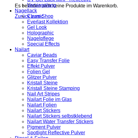
Versiegelung
Es befinden sich keine Produkte im Warenkorb.
Nagellack
Zurück zum Shop
Classic
Everlast Kollektion
Gel Look
Holographic
Nagelpflege
Special Effects
Nailart
Caviar Beads
Easy Transfer Folie
Effekt Pulver
Folien Gel
Glitzer Pulver
Kristall Steine
Kristall Steine Stamping
Nail Art Stripes
Nailart Folie im Glas
Nailart Folien
Nailart Stickers
Nailart Stickers selbstklebend
Nailart Water Transfer Stickers
Pigment Pulver
Spotlight Reflective Pulver