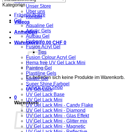
Über uns
Kategorien
Unser Store
Über uns
Fräseraufsätze
Kontakt
Gel
Videos
Aqualine Gel
Artistic Gels
Anmelden
Aufbau Gel
Farbgel
Warenkorb /
0.00
CHF
0
Fusion Acryl Gel
Tips
Fusion Colour Acryl Gel
Hema free UV Gel Lack Mini
Painting Gel
Plastiline Gels
Es befinden sich keine Produkte im Warenkorb.
Spider Gel
Super Shine Farbgel
Zurück zum Shop
UV Gel Lack
UV Gel Lack Base
0
UV Gel Lack Mini
Warenkorb
UV Gel Lack Mini - Candy Flake
UV Gel Lack Mini - Diamond
UV Gel Lack Mini - Glas Effekt
UV Gel Lack Mini - Glitter mix
UV Gel Lack Mini - Magnetic
UV Gel Lack Mini - Reflective