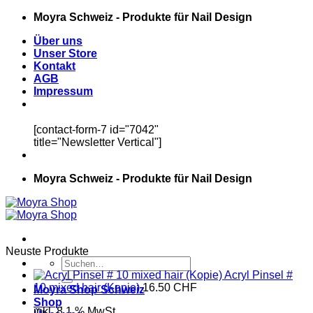
Zum
Moyra Schweiz - Produkte für Nail Design
Inhalt
Über uns
springen
Unser Store
Kontakt
AGB
Impressum
[contact-form-7 id="7042"
title="Newsletter Vertical"]
Moyra Schweiz - Produkte für Nail Design
Neuste Produkte
Suchen
nach:
Acryl Pinsel #
10 mixed hair (Kopie)
16.50
CHF
Moyra Shop Schweiz
Shop
inkl. 8.1 % MwSt.