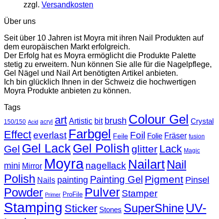
zzgl.
Versandkosten
Über uns
Seit über 10 Jahren ist Moyra mit ihren Nail Produkten auf
dem europäischen Markt erfolgreich.
Der Erfolg hat es Moyra ermöglicht die Produkte Palette
stetig zu erweitern. Nun können Sie alle für die Nagelpflege,
Gel Nägel und Nail Art benötigten Artikel anbieten.
Ich bin glücklich Ihnen in der Schweiz die hochwertigen
Moyra Produkte anbieten zu können.
Tags
Colour Gel
art
brush
Artistic
bit
Crystal
150/150
acryl
Acid
Farbgel
Effect
everlast
Foil
Fräser
Folie
Feile
fusion
Gel Lack
Gel Polish
Lack
Gel
glitter
Magic
Moyra
Nailart
Nail
nagellack
mini
Mirror
Polish
Pigment
Painting Gel
painting
Pinsel
Nails
Powder
Pulver
Stamper
ProFile
Primer
Stamping
UV-
SuperShine
Sticker
Stones