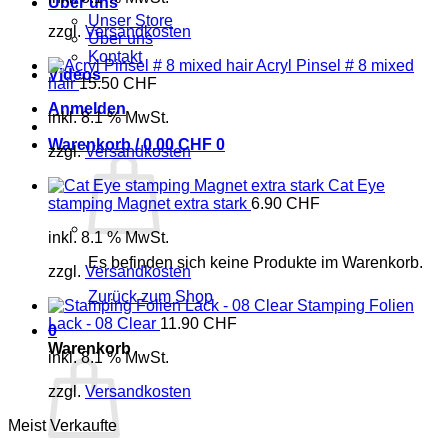
Über uns
Unser Store
zzgl.
Versandkosten
Über uns
Kontakt
Acryl Pinsel # 8 mixed
Videos
hair
15.50
CHF
Anmelden
inkl. 8.1 % MwSt.
Warenkorb /
0.00
CHF
0
zzgl.
Versandkosten
Cat Eye
stamping Magnet extra stark
6.90
CHF
inkl. 8.1 % MwSt.
Es befinden sich keine Produkte im Warenkorb.
zzgl.
Versandkosten
Zurück zum Shop
Stamping Folien
Lack - 08 Clear
11.90
CHF
0
Warenkorb
inkl. 8.1 % MwSt.
zzgl.
Versandkosten
Meist Verkaufte