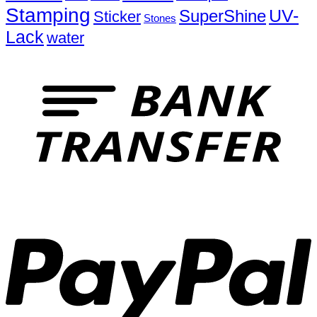
Stamping
UV-
SuperShine
Sticker
Stones
Lack
water
T
P