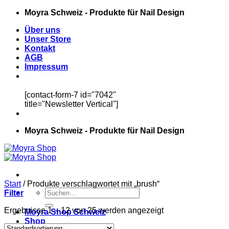
Zum
Moyra Schweiz - Produkte für Nail Design
Inhalt
Über uns
springen
Unser Store
Kontakt
AGB
Impressum
[contact-form-7 id="7042"
title="Newsletter Vertical"]
Moyra Schweiz - Produkte für Nail Design
Start
/
Produkte verschlagwortet mit „brush“
Suchen
Filter
nach:
Ergebnisse 1 – 12 von 25 werden angezeigt
Moyra Shop Schweiz
Shop