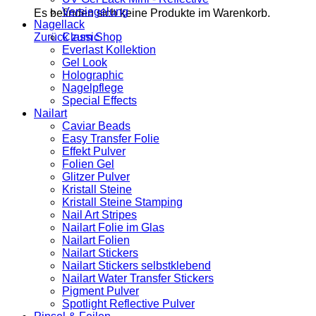
Versiegelung
Es befinden sich keine Produkte im Warenkorb.
Nagellack
Zurück zum Shop
Classic
Everlast Kollektion
Gel Look
Holographic
Nagelpflege
Special Effects
Nailart
Caviar Beads
Easy Transfer Folie
Effekt Pulver
Folien Gel
Glitzer Pulver
Kristall Steine
Kristall Steine Stamping
Nail Art Stripes
Nailart Folie im Glas
Nailart Folien
Nailart Stickers
Nailart Stickers selbstklebend
Nailart Water Transfer Stickers
Pigment Pulver
Spotlight Reflective Pulver