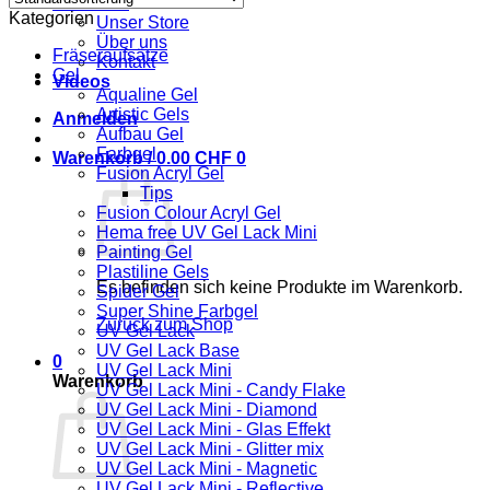
Über uns
Kategorien
Unser Store
Über uns
Fräseraufsätze
Kontakt
Gel
Videos
Aqualine Gel
Artistic Gels
Anmelden
Aufbau Gel
Farbgel
Warenkorb /
0.00
CHF
0
Fusion Acryl Gel
Tips
Fusion Colour Acryl Gel
Hema free UV Gel Lack Mini
Painting Gel
Plastiline Gels
Es befinden sich keine Produkte im Warenkorb.
Spider Gel
Super Shine Farbgel
Zurück zum Shop
UV Gel Lack
UV Gel Lack Base
0
UV Gel Lack Mini
Warenkorb
UV Gel Lack Mini - Candy Flake
UV Gel Lack Mini - Diamond
UV Gel Lack Mini - Glas Effekt
UV Gel Lack Mini - Glitter mix
UV Gel Lack Mini - Magnetic
UV Gel Lack Mini - Reflective