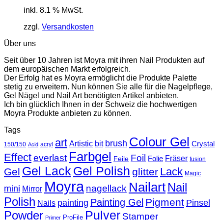
inkl. 8.1 % MwSt.
zzgl.
Versandkosten
Über uns
Seit über 10 Jahren ist Moyra mit ihren Nail Produkten auf
dem europäischen Markt erfolgreich.
Der Erfolg hat es Moyra ermöglicht die Produkte Palette
stetig zu erweitern. Nun können Sie alle für die Nagelpflege,
Gel Nägel und Nail Art benötigten Artikel anbieten.
Ich bin glücklich Ihnen in der Schweiz die hochwertigen
Moyra Produkte anbieten zu können.
Tags
Colour Gel
art
brush
Artistic
bit
Crystal
150/150
acryl
Acid
Farbgel
Effect
everlast
Foil
Fräser
Folie
Feile
fusion
Gel Lack
Gel Polish
Lack
Gel
glitter
Magic
Moyra
Nailart
Nail
nagellack
mini
Mirror
Polish
Pigment
Painting Gel
painting
Pinsel
Nails
Powder
Pulver
Stamper
ProFile
Primer