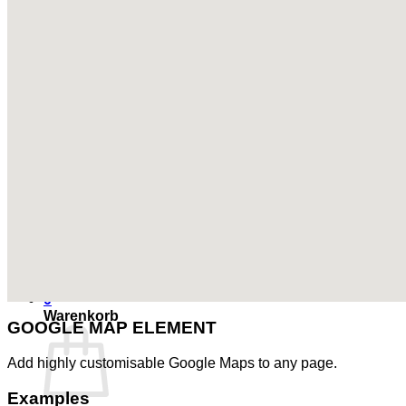
Über uns
Unser Store
Über uns
Kontakt
Videos
Anmelden
Warenkorb /
0.00
CHF
0
Es befinden sich keine Produkte im Warenkorb.
Zurück zum Shop
0
Warenkorb
GOOGLE MAP ELEMENT
Add highly customisable Google Maps to any page.
Examples