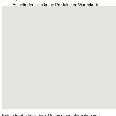
Es befinden sich keine Produkte im Warenkorb.
Zurück zum Shop
Enter street adress here. Or any other information you