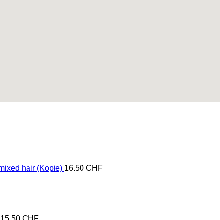
mixed hair (Kopie)
16.50
CHF
15.50
CHF