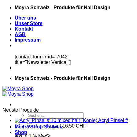
Zum
Moyra Schweiz - Produkte für Nail Design
Inhalt
Über uns
springen
Unser Store
Kontakt
AGB
Impressum
[contact-form-7 id="7042"
title="Newsletter Vertical"]
Moyra Schweiz - Produkte für Nail Design
Neuste Produkte
Suchen
nach:
Acryl Pinsel #
10 mixed hair (Kopie)
16.50
CHF
Moyra Shop Schweiz
Shop
inkl. 8.1 % MwSt.