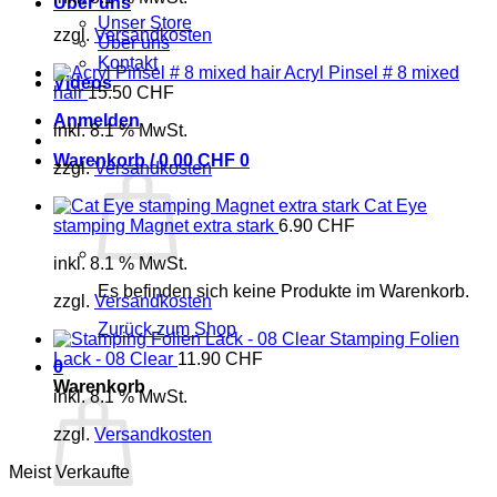
Über uns
Unser Store
zzgl.
Versandkosten
Über uns
Kontakt
Acryl Pinsel # 8 mixed
Videos
hair
15.50
CHF
Anmelden
inkl. 8.1 % MwSt.
Warenkorb /
0.00
CHF
0
zzgl.
Versandkosten
Cat Eye
stamping Magnet extra stark
6.90
CHF
inkl. 8.1 % MwSt.
Es befinden sich keine Produkte im Warenkorb.
zzgl.
Versandkosten
Zurück zum Shop
Stamping Folien
Lack - 08 Clear
11.90
CHF
0
Warenkorb
inkl. 8.1 % MwSt.
zzgl.
Versandkosten
Meist Verkaufte