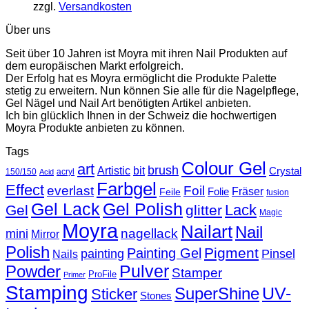
zzgl.
Versandkosten
Über uns
Seit über 10 Jahren ist Moyra mit ihren Nail Produkten auf
dem europäischen Markt erfolgreich.
Der Erfolg hat es Moyra ermöglicht die Produkte Palette
stetig zu erweitern. Nun können Sie alle für die Nagelpflege,
Gel Nägel und Nail Art benötigten Artikel anbieten.
Ich bin glücklich Ihnen in der Schweiz die hochwertigen
Moyra Produkte anbieten zu können.
Tags
Colour Gel
art
brush
Artistic
bit
Crystal
150/150
acryl
Acid
Farbgel
Effect
everlast
Foil
Fräser
Folie
Feile
fusion
Gel Lack
Gel Polish
Lack
Gel
glitter
Magic
Moyra
Nailart
Nail
nagellack
mini
Mirror
Polish
Pigment
Painting Gel
painting
Pinsel
Nails
Powder
Pulver
Stamper
ProFile
Primer
Stamping
UV-
SuperShine
Sticker
Stones