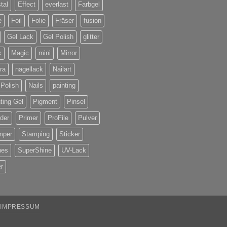
tal
Effect
everlast
Farbgel
e
Foil
Folie
Fräser
fusion
Gel Lack
Gel Polish
glitter
k
Magic
mini
Mirror
ra
nagellack
Nailart
 Polish
Nails
painting
ting Gel
Pigment
Pinsel
der
Primer
ProFile
Pulver
mper
Stamping
Sticker
nes
SuperShine
UV-Lack
r
IMPRESSUM