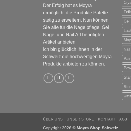
Crys
Der Erfolg hat es Moyra
Feil
ermöglicht die Produkte Palette
stetig zu erweitern. Nun können
Gel
Sie alle für die Nagelpflege, Gel
Lac
Nägel und Nail Art benötigten
Moy
Artikel anbieten.
Ich bin glücklich Ihnen in der
Nail
Schweiz die hochwertigen Moyra
Pain
Produkte anbieten zu können.
Pow
Sta
Sto
wate
ÜBER UNS
UNSER STORE
KONTAKT
AGB
Copyright 2026 ©
Moyra Shop Schweiz