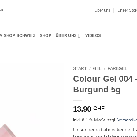
Über uns
Unser Stor
GN
A SHOP SCHWEIZ
SHOP
ÜBER UNS
VIDEOS
START
/
GEL
/
FARBGEL
Colour Gel 004
Burgund 5g
13.90
CHF
inkl. 8.1 % MwSt.
zzgl.
Versandk
Unser perfekt abdeckender Fa