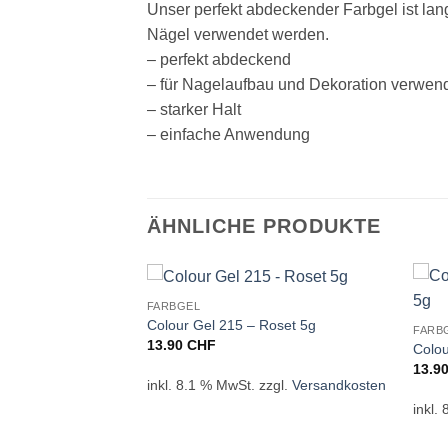
Unser perfekt abdeckender Farbgel ist lan
Nägel verwendet werden.
– perfekt abdeckend
– für Nagelaufbau und Dekoration verwen
– starker Halt
– einfache Anwendung
ÄHNLICHE PRODUKTE
FARBGEL
Colour Gel 215 – Roset 5g
FARB
13.90
CHF
Neon Glitter Orange
Colou
13.9
inkl. 8.1 % MwSt.
zzgl.
Versandkosten
inkl.
zgl.
Versandkosten