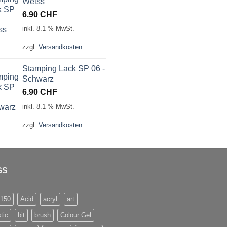
Weiss
6.90
CHF
inkl. 8.1 % MwSt.
zzgl.
Versandkosten
Stamping Lack SP 06 -
Schwarz
6.90
CHF
inkl. 8.1 % MwSt.
zzgl.
Versandkosten
GS
/150
Acid
acryl
art
stic
bit
brush
Colour Gel