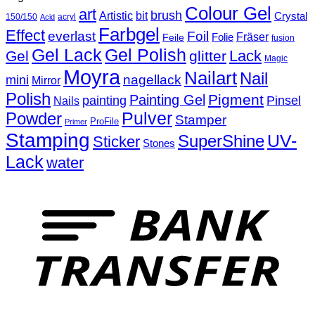
Colour Gel
art
brush
Artistic
bit
Crystal
150/150
acryl
Acid
Farbgel
Effect
everlast
Foil
Fräser
Folie
Feile
fusion
Gel Lack
Gel Polish
Lack
Gel
glitter
Magic
Moyra
Nailart
Nail
nagellack
mini
Mirror
Polish
Pigment
Painting Gel
painting
Pinsel
Nails
Powder
Pulver
Stamper
ProFile
Primer
Stamping
UV-
SuperShine
Sticker
Stones
Lack
water
T