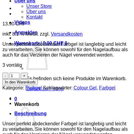
Über uns
Unser Store
Über uns
Kontakt
Videos
13.90
CHF
Anmelden
inkl. 8.1 % MwSt.
zzgl.
Versandkosten
Warenkorb /
0.00
CHF
0
Unser perfekt abdeckender Farbgel ist langlebig und leicht
zu verarbeiten. Sie können sowohl für den Nagelaufbau als
auch für das Verzieren der Nägel verwendet werden.
3 vorrätig
Colour
Es befinden sich keine Produkte im Warenkorb.
Gel
In den Warenkorb
044
Kategorie:
Farbgel
Schlagwörter:
Colour Gel
,
Farbgel
Zurück zum Shop
-
Ocean
0
5g
Warenkorb
Menge
Beschreibung
Unser perfekt abdeckender Farbgel ist langlebig und leicht
zu verarbeiten. Sie können sowohl für den Nagelaufbau als