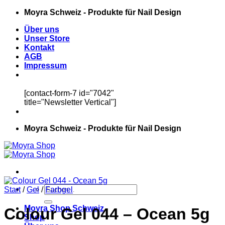
Zum
Moyra Schweiz - Produkte für Nail Design
Inhalt
Über uns
springen
Unser Store
Kontakt
AGB
Impressum
[contact-form-7 id="7042"
title="Newsletter Vertical"]
Moyra Schweiz - Produkte für Nail Design
Suchen
Start
/
Gel
/
Farbgel
nach:
Moyra Shop Schweiz
Colour Gel 044 – Ocean 5g
Shop