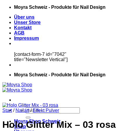
Zum
Moyra Schweiz - Produkte für Nail Design
Inhalt
Über uns
springen
Unser Store
Kontakt
AGB
Impressum
[contact-form-7 id="7042"
title="Newsletter Vertical"]
Moyra Schweiz - Produkte für Nail Design
Suchen
Start
/
Nailart
/
Effekt Pulver
nach:
Moyra Shop Schweiz
Holo Glitter Mix – 03 rosa
Shop