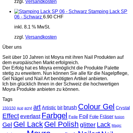
zzgl.
Versandkosten
Stamping Lack SP
06 - Schwarz
6.90
CHF
inkl. 8.1 % MwSt.
zzgl.
Versandkosten
Über uns
Seit über 10 Jahren ist Moyra mit ihren Nail Produkten auf
dem europäischen Markt erfolgreich.
Der Erfolg hat es Moyra ermöglicht die Produkte Palette
stetig zu erweitern. Nun können Sie alle für die Nagelpflege,
Gel Nägel und Nail Art benötigten Artikel anbieten.
Ich bin glücklich Ihnen in der Schweiz die hochwertigen
Moyra Produkte anbieten zu können.
Tags
Colour Gel
art
brush
Artistic
bit
Crystal
150/150
acryl
Acid
Farbgel
Effect
everlast
Foil
Fräser
Folie
Feile
fusion
Gel Lack
Gel Polish
Lack
Gel
glitter
Magic