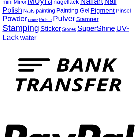
Moyra
Nailart
Nail
nagellack
mini
Mirror
Polish
Pigment
Painting Gel
painting
Pinsel
Nails
Powder
Pulver
Stamper
ProFile
Primer
Stamping
UV-
SuperShine
Sticker
Stones
Lack
water
T
P