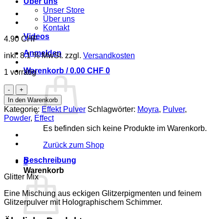
Über uns
Unser Store
Über uns
Kontakt
Videos
4.90
CHF
Anmelden
inkl. 8.1 % MwSt.
zzgl.
Versandkosten
Warenkorb /
0.00
CHF
0
1 vorrätig
Holo
Glitter
In den Warenkorb
Mix
Kategorie:
Effekt Pulver
Schlagwörter:
Moyra
,
Pulver
,
-
Powder
,
Effect
03
Es befinden sich keine Produkte im Warenkorb.
rosa
Menge
Zurück zum Shop
Beschreibung
0
Warenkorb
Glitter Mix
Eine Mischung aus eckigen Glitzerpigmenten und feinem
Glitzerpulver mit Holographischem Schimmer.