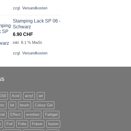
zzgl.
Versandkosten
Stamping Lack SP 06 -
Schwarz
6.90
CHF
inkl. 8.1 % MwSt.
zzgl.
Versandkosten
GS
/150
Acid
acryl
art
stic
bit
brush
Colour Gel
tal
Effect
everlast
Farbgel
e
Foil
Folie
Fräser
fusion