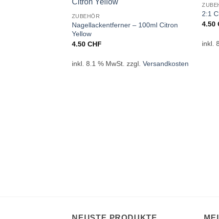
ZUBE
2:1 C
ZUBEHÖR
4.50
Nagellackentferner – 100ml Citron
Yellow
inkl.
4.50
CHF
inkl. 8.1 % MwSt.
zzgl.
Versandkosten
NEUSTE PRODUKTE
ME