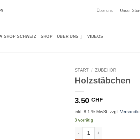
Über uns
Unser Stor
GN
A SHOP SCHWEIZ
SHOP
ÜBER UNS
VIDEOS
START
/
ZUBEHÖR
Holzstäbchen
3.50
CHF
inkl. 8.1 % MwSt.
zzgl.
Versandk
3 vorrätig
Holzstäbchen Menge