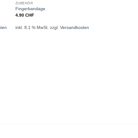
ZUBEHÖR
Fingerbandage
4.90
CHF
sten
inkl. 8.1 % MwSt.
zzgl.
Versandkosten
NICHT V
ZUBEHÖR
Schablone 1003 – 5
29.00
CHF
inkl. 8.1 % MwSt.
zzg