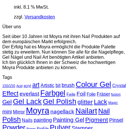
inkl. 8.1 % MwSt.
zzgl.
Versandkosten
Über uns
Seit über 10 Jahren ist Moyra mit ihren Nail Produkten auf
dem europäischen Markt erfolgreich.
Der Erfolg hat es Moyra ermöglicht die Produkte Palette
stetig zu erweitern. Nun können Sie alle für die Nagelpflege,
Gel Nägel und Nail Art benötigten Artikel anbieten.
Ich bin glücklich Ihnen in der Schweiz die hochwertigen
Moyra Produkte anbieten zu können.
Tags
Colour Gel
art
brush
Artistic
bit
Crystal
150/150
acryl
Acid
Farbgel
Effect
everlast
Foil
Fräser
Folie
Feile
fusion
Gel Lack
Gel Polish
Lack
Gel
glitter
Magic
Moyra
Nailart
Nail
nagellack
mini
Mirror
Polish
Pigment
Painting Gel
painting
Pinsel
Nails
Powder
Pulver
Stamper
ProFile
Primer