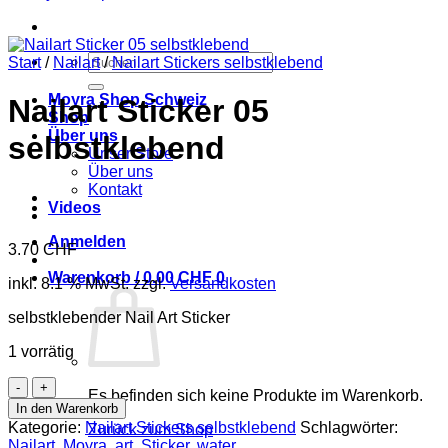
Suchen
Start
/
Nailart
/
Nailart Stickers selbstklebend
nach:
Moyra Shop Schweiz
Nailart Sticker 05
Shop
Über uns
selbstklebend
Unser Store
Über uns
Kontakt
Videos
Anmelden
3.70
CHF
Warenkorb /
0.00
CHF
0
inkl. 8.1 % MwSt.
zzgl.
Versandkosten
selbstklebender Nail Art Sticker
1 vorrätig
Nailart
Es befinden sich keine Produkte im Warenkorb.
Sticker
In den Warenkorb
05
Kategorie:
Nailart Stickers selbstklebend
Schlagwörter:
Zurück zum Shop
selbstklebend
Nailart
,
Moyra
,
art
,
Sticker
,
water