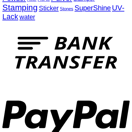
Stamping
UV-
SuperShine
Sticker
Stones
Lack
water
T
P