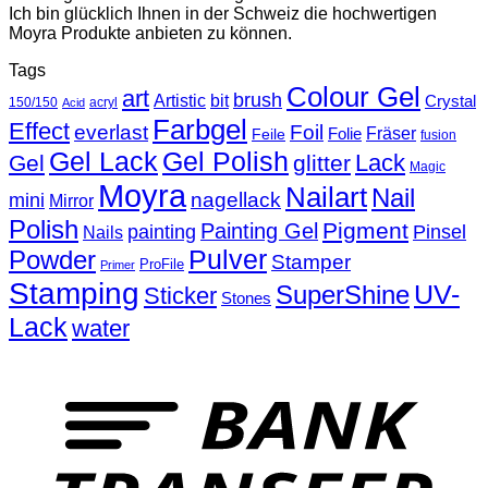
Ich bin glücklich Ihnen in der Schweiz die hochwertigen
Moyra Produkte anbieten zu können.
Tags
Colour Gel
art
brush
Artistic
bit
Crystal
150/150
acryl
Acid
Farbgel
Effect
everlast
Foil
Fräser
Folie
Feile
fusion
Gel Lack
Gel Polish
Lack
Gel
glitter
Magic
Moyra
Nailart
Nail
nagellack
mini
Mirror
Polish
Pigment
Painting Gel
painting
Pinsel
Nails
Powder
Pulver
Stamper
ProFile
Primer
Stamping
UV-
SuperShine
Sticker
Stones
Lack
water
T