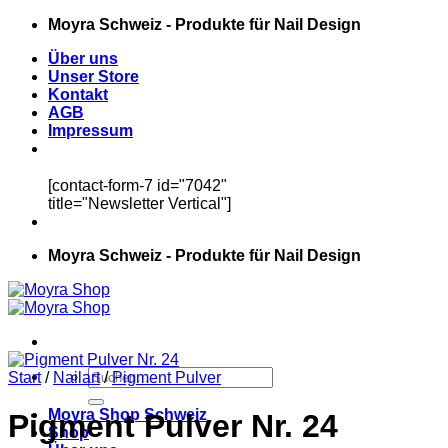
Zum
Moyra Schweiz - Produkte für Nail Design
Inhalt
Über uns
springen
Unser Store
Kontakt
AGB
Impressum
[contact-form-7 id="7042"
title="Newsletter Vertical"]
Moyra Schweiz - Produkte für Nail Design
Suchen
Start
/
Nailart
/
Pigment Pulver
nach:
Moyra Shop Schweiz
Pigment Pulver Nr. 24
Shop