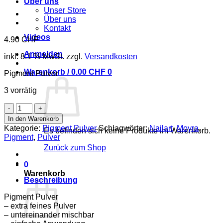
Über uns
Unser Store
Über uns
Kontakt
Videos
4.90
CHF
Anmelden
inkl. 8.1 % MwSt.
zzgl.
Versandkosten
Warenkorb /
0.00
CHF
0
Pigment Pulver
3 vorrätig
Pigment
Pulver
In den Warenkorb
Nr.
Kategorie:
Pigment Pulver
Schlagwörter:
Nailart
,
Moyra
,
Es befinden sich keine Produkte im Warenkorb.
24
Pigment
,
Pulver
Menge
Zurück zum Shop
0
Warenkorb
Beschreibung
Pigment Pulver
– extra feines Pulver
– untereinander mischbar