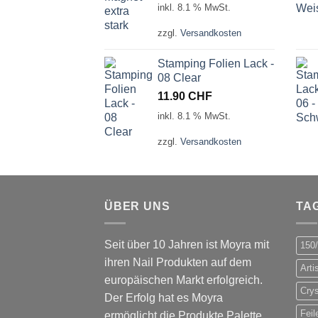
inkl. 8.1 % MwSt.
zzgl.
Versandkosten
Stamping Folien Lack -
08 Clear
11.90
CHF
inkl. 8.1 % MwSt.
zzgl.
Versandkosten
ÜBER UNS
TA
Seit über 10 Jahren ist Moyra mit
150
ihren Nail Produkten auf dem
Arti
europäischen Markt erfolgreich.
Crys
Der Erfolg hat es Moyra
Feil
ermöglicht die Produkte Palette