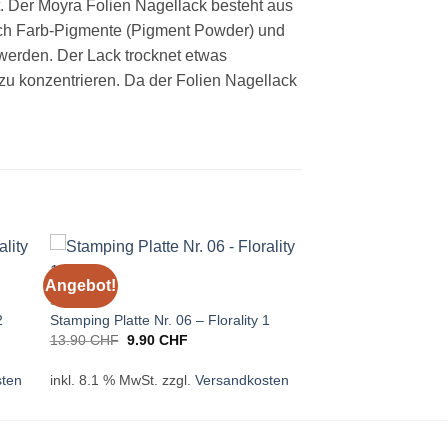
t. Der Moyra Folien Nagellack besteht aus
auch Farb-Pigmente (Pigment Powder) und
 werden. Der Lack trocknet etwas
zu konzentrieren. Da der Folien Nagellack
Angebot!
STAMPING
2
Stamping Platte Nr. 06 – Florality 1
Ursprünglicher
Aktueller
13.90
CHF
9.90
CHF
Preis
Preis
war:
ist:
sten
inkl. 8.1 % MwSt.
zzgl.
Versandkosten
13.90 CHF
9.90 CHF.