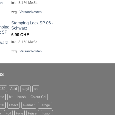
inkl. 8.1 % MwSt.
zzgl.
Versandkosten
Stamping Lack SP 06 -
Schwarz
6.90
CHF
inkl. 8.1 % MwSt.
zzgl.
Versandkosten
GS
/150
Acid
acryl
art
stic
bit
brush
Colour Gel
tal
Effect
everlast
Farbgel
e
Foil
Folie
Fräser
fusion