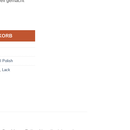
nell gemacht
iss Menge
KORB
l Polish
,
Lack