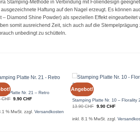
Moyra Stamping-Methode in Verbindung mit Foliendesign geeigne
ne ausgezeichnete Haftung auf den Nagel erzeugt. Es können 
ust – Diamond Shine Powder) als speziellen Effekt eingearbeitet
ben somit ausreichend Zeit, sich auch auf die Stempelprägung 
ebrauch unbedingt zu schütteln.
PING
bot!
Angebot!
ing Platte Nr. 21 – Retro
STAMPING
Ursprünglicher
Aktueller
0
CHF
9.90
CHF
Stamping Platte Nr. 10 – Florality 
Preis
Preis
Ursprünglicher
Aktueller
13.90
CHF
9.90
CHF
war:
ist:
Preis
Preis
 8.1 % MwSt.
zzgl.
Versandkosten
13.90 CHF
9.90 CHF.
war:
ist:
inkl. 8.1 % MwSt.
zzgl.
Versandko
13.90 CHF
9.90 CHF.