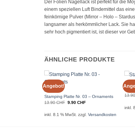
Der Folien Nagellack ist perfekt für die 
einem speziellen Luft Bindemittel das ei
feinkörnige Pulver (Mirror – Holo – Stard
langsamer als herkömmlicher Lack. Sie ha
sehr hoch pigmentiert ist, ist dieser vor G
ÄHNLICHE PRODUKTE
STAM
Angebot!
Ange
01 – Pink
Stamp
STAMPING
13.9
Stamping Platte Nr. 03 – Ornaments
Ursprünglicher
Aktueller
13.90
CHF
9.90
CHF
Preis
Preis
zgl.
Versandkosten
inkl.
war:
ist:
inkl. 8.1 % MwSt.
zzgl.
Versandkosten
13.90 CHF
9.90 CHF.