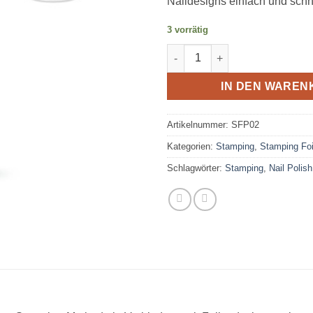
Naildesigns einfach und sch
3 vorrätig
Stamping Folien Lack - 02 We
IN DEN WAREN
Artikelnummer:
SFP02
Kategorien:
Stamping
,
Stamping Foi
Schlagwörter:
Stamping
,
Nail Polish