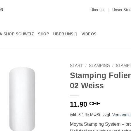
Über uns
Unser Stor
GN
A SHOP SCHWEIZ
SHOP
ÜBER UNS
VIDEOS
START
/
STAMPING
/
STAMPI
Stamping Folie
02 Weiss
11.90
CHF
inkl. 8.1 % MwSt.
zzgl.
Versandk
Moyra Stamping System – pro