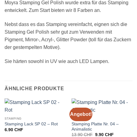
Moyra Stamping Gel Polish wurde extra für das Stamping
entwickelt. Zum Start bieten wir 8 Farben an.
Nebst dass es das Stamping vereinfacht, eignen sich die
Stamping Gel Polish sehr gut zum Verwenden mit
Pigment, Mirror-, Acryl-, Glitter Powder (toll für das Zuckern
der gestempelten Motive).
Sie härten sowohl in UV wie auch LED Lampen.
ÄHNLICHE PRODUKTE
Angebot!
STAMPING
STAMPING
Stamping Platte Nr. 04 –
Stamping Lack SP 02 – Rot
Animalistic
6.90
CHF
Ursprünglicher
Aktueller
13.90
CHF
9.90
CHF