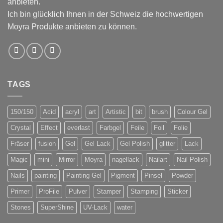
anbieten.
Ich bin glücklich Ihnen in der Schweiz die hochwertigen
Moyra Produkte anbieten zu können.
TAGS
150/150
Acid
acryl
art
Artistic
bit
brush
Colour Gel
Crystal
Effect
everlast
Farbgel
Feile
Foil
Folie
Fräser
fusion
Gel
Gel Lack
Gel Polish
glitter
Lack
Magic
mini
Mirror
Moyra
nagellack
Nailart
Nail Polish
Nails
painting
Painting Gel
Pigment
Pinsel
Powder
Primer
ProFile
Pulver
Stamper
Stamping
Sticker
Stones
SuperShine
UV-Lack
water