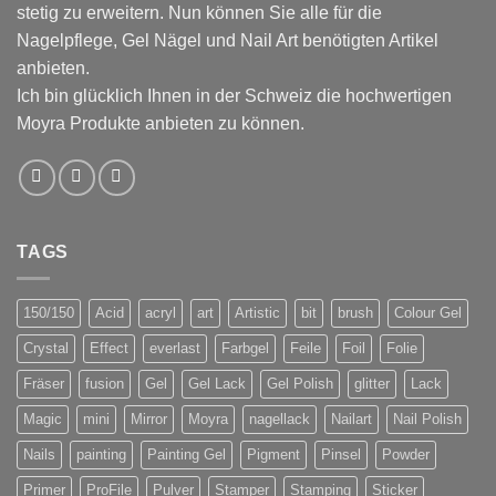
stetig zu erweitern. Nun können Sie alle für die
Nagelpflege, Gel Nägel und Nail Art benötigten Artikel
anbieten.
Ich bin glücklich Ihnen in der Schweiz die hochwertigen
Moyra Produkte anbieten zu können.
TAGS
150/150
Acid
acryl
art
Artistic
bit
brush
Colour Gel
Crystal
Effect
everlast
Farbgel
Feile
Foil
Folie
Fräser
fusion
Gel
Gel Lack
Gel Polish
glitter
Lack
Magic
mini
Mirror
Moyra
nagellack
Nailart
Nail Polish
Nails
painting
Painting Gel
Pigment
Pinsel
Powder
Primer
ProFile
Pulver
Stamper
Stamping
Sticker