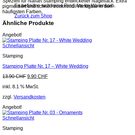
Speziell für Nailart Stamping entwickelter Nagellack. Extra
Es befinden sich keine Produkte im Warenkorb.
pigmentiert und schnell trocknend. Verfügbar in den
häufigsten Farben.
Zurück zum Shop
Ähnliche Produkte
Angebot!
Schnellansicht
Stamping
Stamping Platte Nr. 17 – White Wedding
Ursprünglicher
Aktueller
13.90
CHF
9.90
CHF
Preis
Preis
inkl. 8.1 % MwSt.
war:
ist:
13.90 CHF
9.90 CHF.
zzgl.
Versandkosten
Angebot!
Schnellansicht
Stamping