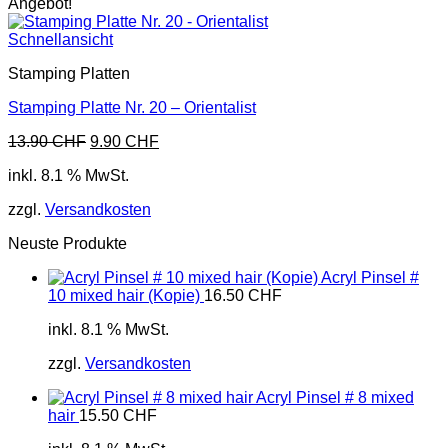
Angebot!
Schnellansicht
Stamping Platten
Stamping Platte Nr. 20 – Orientalist
Ursprünglicher
Aktueller
13.90
CHF
9.90
CHF
Preis
Preis
inkl. 8.1 % MwSt.
war:
ist:
13.90 CHF
9.90 CHF.
zzgl.
Versandkosten
Neuste Produkte
Acryl Pinsel #
10 mixed hair (Kopie)
16.50
CHF
inkl. 8.1 % MwSt.
zzgl.
Versandkosten
Acryl Pinsel # 8 mixed
hair
15.50
CHF