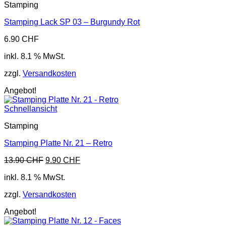
Stamping
Stamping Lack SP 03 – Burgundy Rot
6.90
CHF
inkl. 8.1 % MwSt.
zzgl.
Versandkosten
Angebot!
Schnellansicht
Stamping
Stamping Platte Nr. 21 – Retro
Ursprünglicher
Aktueller
13.90
CHF
9.90
CHF
Preis
Preis
inkl. 8.1 % MwSt.
war:
ist:
13.90 CHF
9.90 CHF.
zzgl.
Versandkosten
Angebot!