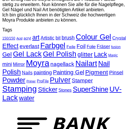
stetig zu erweitern. Nun können Sie alle für die Nagelpflege,
Gel Nägel und Nail Art benötigten Artikel anbieten.
Ich bin glücklich Ihnen in der Schweiz die hochwertigen
Moyra Produkte anbieten zu können.
Tags
Colour Gel
art
brush
Artistic
bit
Crystal
150/150
acryl
Acid
Farbgel
Effect
everlast
Foil
Fräser
Folie
Feile
fusion
Gel Lack
Gel Polish
Lack
Gel
glitter
Magic
Moyra
Nailart
Nail
nagellack
mini
Mirror
Polish
Pigment
Painting Gel
painting
Pinsel
Nails
Powder
Pulver
Stamper
ProFile
Primer
Stamping
UV-
SuperShine
Sticker
Stones
Lack
water
T