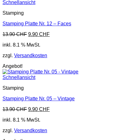
Schnellansicht
Stamping
Stamping Platte Nr. 12 – Faces
Ursprünglicher
Aktueller
13.90
CHF
9.90
CHF
Preis
Preis
inkl. 8.1 % MwSt.
war:
ist:
13.90 CHF
9.90 CHF.
zzgl.
Versandkosten
Angebot!
Schnellansicht
Stamping
Stamping Platte Nr. 05 – Vintage
Ursprünglicher
Aktueller
13.90
CHF
9.90
CHF
Preis
Preis
inkl. 8.1 % MwSt.
war:
ist:
13.90 CHF
9.90 CHF.
zzgl.
Versandkosten