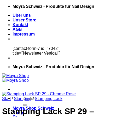
Zum
Moyra Schweiz - Produkte für Nail Design
Inhalt
Über uns
springen
Unser Store
Kontakt
AGB
Impressum
[contact-form-7 id="7042"
title="Newsletter Vertical"]
Moyra Schweiz - Produkte für Nail Design
Suchen
Start
/
Stamping
/
Stamping Lack
nach:
Moyra Shop Schweiz
Stamping Lack SP 29 –
Shop