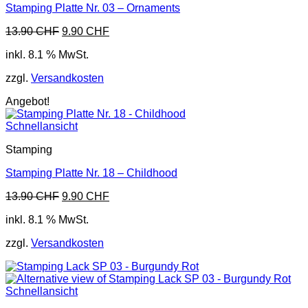
Stamping Platte Nr. 03 – Ornaments
Ursprünglicher
Aktueller
13.90
CHF
9.90
CHF
Preis
Preis
inkl. 8.1 % MwSt.
war:
ist:
13.90 CHF
9.90 CHF.
zzgl.
Versandkosten
Angebot!
Schnellansicht
Stamping
Stamping Platte Nr. 18 – Childhood
Ursprünglicher
Aktueller
13.90
CHF
9.90
CHF
Preis
Preis
inkl. 8.1 % MwSt.
war:
ist:
13.90 CHF
9.90 CHF.
zzgl.
Versandkosten
Schnellansicht