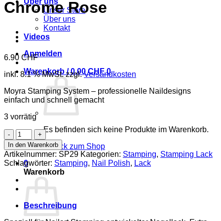
Über uns
Chrome Rose
Unser Store
Über uns
Kontakt
Videos
Anmelden
6.90
CHF
Warenkorb /
0.00
CHF
0
inkl. 8.1 % MwSt.
zzgl.
Versandkosten
Moyra Stamping System – professionelle Naildesigns
einfach und schnell gemacht
3 vorrätig
Es befinden sich keine Produkte im Warenkorb.
Stamping
Lack
In den Warenkorb
Zurück zum Shop
SP
Artikelnummer:
SP29
Kategorien:
Stamping
,
Stamping Lack
29
Schlagwörter:
Stamping
,
Nail Polish
,
Lack
0
-
Warenkorb
Chrome
Rose
Menge
Beschreibung