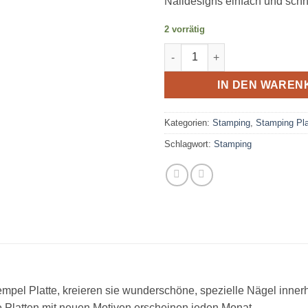
Naildesigns einfach und sch
2 vorrätig
Stamping Platte Nr. 130 - In 
IN DEN WAREN
Kategorien:
Stamping
,
Stamping Pla
Schlagwort:
Stamping
tempel Platte, kreieren sie wunderschöne, spezielle Nägel inne
e Platten mit neuen Motiven erscheinen jeden Monat.