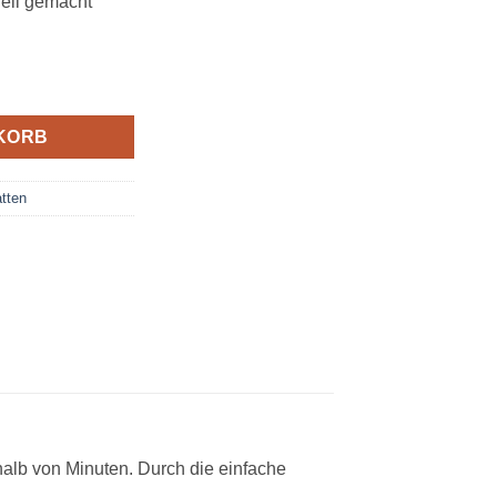
nell gemacht
Bloom Menge
KORB
tten
rhalb von Minuten. Durch die einfache