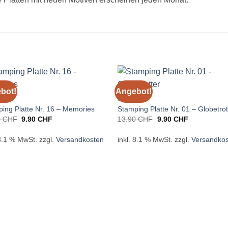
bot!
Angebot!
PING
STAMPING
ing Platte Nr. 16 – Memories
Stamping Platte Nr. 01 – Globetrot
Ursprünglicher
Aktueller
Ursprünglicher
Aktueller
0
CHF
9.90
CHF
13.90
CHF
9.90
CHF
Preis
Preis
Preis
Preis
war:
ist:
war:
ist:
 8.1 % MwSt.
zzgl.
Versandkosten
inkl. 8.1 % MwSt.
zzgl.
Versandko
13.90 CHF
9.90 CHF.
13.90 CHF
9.90 CHF.