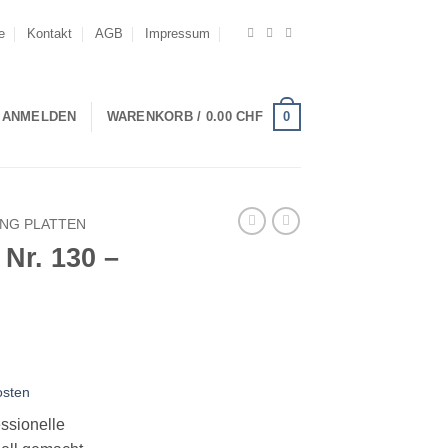
e
Kontakt
AGB
Impressum
0
ANMELDEN
WARENKORB /
0.00
CHF
ING PLATTEN
 Nr. 130 –
glicher
Aktueller
Preis
osten
ist:
HF
9.90 CHF.
ssionelle