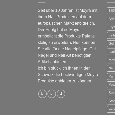
Seit über 10 Jahren ist Moyra mit
150
ihren Nail Produkten auf dem
Arti
europäischen Markt erfolgreich.
Crys
Der Erfolg hat es Moyra
Feil
ermöglicht die Produkte Palette
stetig zu erweitern. Nun können
Gel
Sie alle für die Nagelpflege, Gel
Lac
Nägel und Nail Art benötigten
Moy
Artikel anbieten.
Ich bin glücklich Ihnen in der
Nail
Schweiz die hochwertigen Moyra
Pain
Produkte anbieten zu können.
Pow
Sta
Sto
wate