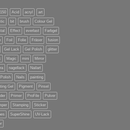
/150
Acid
acryl
art
stic
bit
brush
Colour Gel
tal
Effect
everlast
Farbgel
e
Foil
Folie
Fräser
fusion
Gel Lack
Gel Polish
glitter
k
Magic
mini
Mirror
ra
nagellack
Nailart
 Polish
Nails
painting
ting Gel
Pigment
Pinsel
der
Primer
ProFile
Pulver
mper
Stamping
Sticker
nes
SuperShine
UV-Lack
r