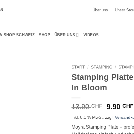
Über uns
Unser Stor
GN
A SHOP SCHWEIZ
SHOP
ÜBER UNS
VIDEOS
START
/
STAMPING
/
STAMP
Stamping Platte
In Bloom
Ursprün
13.90
9.90
CHF
CHF
Preis
inkl. 8.1 % MwSt.
zzgl.
Versandk
war:
13.90 C
Moyra Stamping Plate – profe