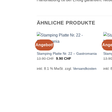
ÄHNLICHE PRODUKTE
Angebot!
Ange
STAMPING
STAM
Stamping Platte Nr. 22 – Gastromania
Stamp
Ursprünglicher
Aktueller
13.90
CHF
9.90
CHF
13.9
Preis
Preis
war:
ist:
inkl. 8.1 % MwSt.
zzgl.
Versandkosten
inkl.
13.90 CHF
9.90 CHF.