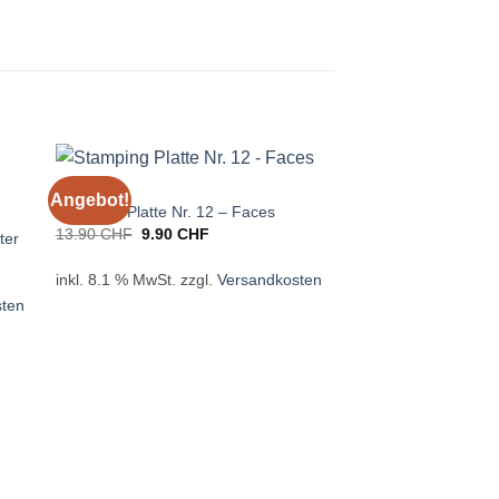
STAMPING
Angebot!
Angebot!
Stamping Platte Nr. 12 – Faces
Ursprünglicher
Aktueller
13.90
CHF
9.90
CHF
ter
Preis
Preis
war:
ist:
inkl. 8.1 % MwSt.
zzgl.
Versandkosten
13.90 CHF
9.90 CHF.
sten
STAMPING PLATTEN