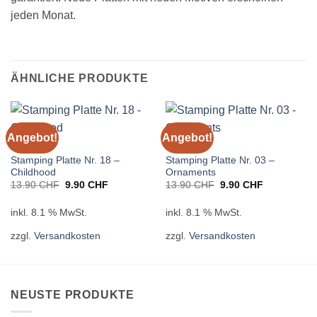
jeden Monat.
ÄHNLICHE PRODUKTE
Angebot!
Angebot!
STAMPING
STAMPING
Stamping Platte Nr. 18 –
Stamping Platte Nr. 03 –
Childhood
Ornaments
Ursprünglicher
Aktueller
Ursprünglicher
Aktueller
13.90
CHF
9.90
CHF
13.90
CHF
9.90
CHF
Preis
Preis
Preis
Preis
war:
ist:
war:
ist:
13.90 CHF
9.90 CHF.
13.90 CHF
9.90 CHF.
inkl. 8.1 % MwSt.
inkl. 8.1 % MwSt.
zzgl.
Versandkosten
zzgl.
Versandkosten
NEUSTE PRODUKTE