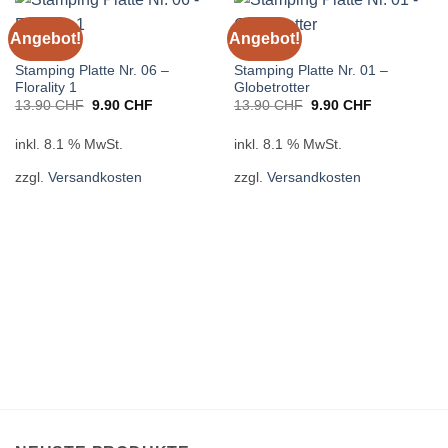
Angebot!
Angebot!
STAMPING
STAMPING
Stamping Platte Nr. 06 –
Stamping Platte Nr. 01 –
Florality 1
Globetrotter
Ursprünglicher
Aktueller
Ursprünglicher
Aktueller
13.90
CHF
9.90
CHF
13.90
CHF
9.90
CHF
Preis
Preis
Preis
Preis
war:
ist:
war:
ist:
13.90 CHF
9.90 CHF.
13.90 CHF
9.90 CHF.
inkl. 8.1 % MwSt.
inkl. 8.1 % MwSt.
zzgl.
Versandkosten
zzgl.
Versandkosten