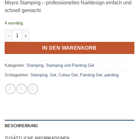
Moyra Stamping – professionelles Naildesign einfach und
schnell gemacht
4 vorrätig
Stamping und Painting Gel 18 - dunkelgrün Menge
IN DEN WARENKORB
Kategorien:
Stamping
,
Stamping und Painting Gel
Schlagwörter:
Stamping
,
Gel
,
Colour Gel
,
Painting Gel
,
painting
BESCHREIBUNG
ZUSÄTZLICHE INFORMATIONEN