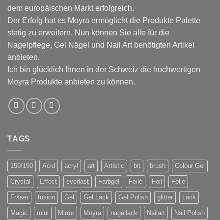
dem europäischen Markt erfolgreich.
Der Erfolg hat es Moyra ermöglicht die Produkte Palette
stetig zu erweitern. Nun können Sie alle für die
Nagelpflege, Gel Nägel und Nail Art benötigten Artikel
anbieten.
Ich bin glücklich Ihnen in der Schweiz die hochwertigen
Moyra Produkte anbieten zu können.
TAGS
150/150
Acid
acryl
art
Artistic
bit
brush
Colour Gel
Crystal
Effect
everlast
Farbgel
Feile
Foil
Folie
Fräser
fusion
Gel
Gel Lack
Gel Polish
glitter
Lack
Magic
mini
Mirror
Moyra
nagellack
Nailart
Nail Polish