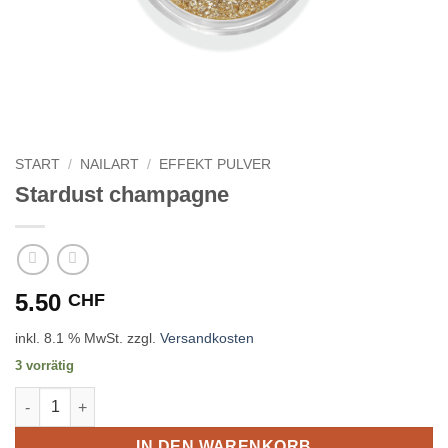
START
/
NAILART
/
EFFEKT PULVER
Stardust champagne
5.50
CHF
inkl. 8.1 % MwSt.
zzgl.
Versandkosten
3 vorrätig
Stardust champagne Menge
IN DEN WARENKORB