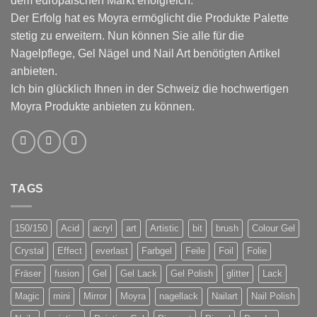
dem europäischen Markt erfolgreich.
Der Erfolg hat es Moyra ermöglicht die Produkte Palette
stetig zu erweitern. Nun können Sie alle für die
Nagelpflege, Gel Nägel und Nail Art benötigten Artikel
anbieten.
Ich bin glücklich Ihnen in der Schweiz die hochwertigen
Moyra Produkte anbieten zu können.
TAGS
150/150
Acid
acryl
art
Artistic
bit
brush
Colour Gel
Crystal
Effect
everlast
Farbgel
Feile
Foil
Folie
Fräser
fusion
Gel
Gel Lack
Gel Polish
glitter
Lack
Magic
mini
Mirror
Moyra
nagellack
Nailart
Nail Polish