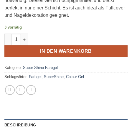
notwendig. Dieses Gel ist hochpigmentiert und deckt
perfekt in nur einer Schicht. Es ist auch ideal als Fullcover
und Nageldekoration geeignet.
3 vorrätig
Super Shine Colour Gel 539 - Peppermint 5g Menge
IN DEN WARENKORB
Kategorie:
Super Shine Farbgel
Schlagwörter:
Farbgel
,
SuperShine
,
Colour Gel
BESCHREIBUNG