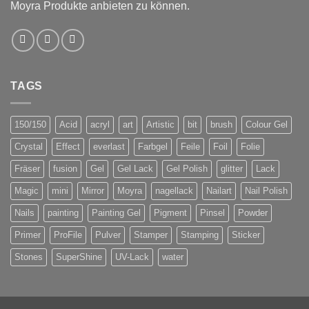
Moyra Produkte anbieten zu können.
TAGS
150/150
Acid
acryl
art
Artistic
bit
brush
Colour Gel
Crystal
Effect
everlast
Farbgel
Feile
Foil
Folie
Fräser
fusion
Gel
Gel Lack
Gel Polish
glitter
Lack
Magic
mini
Mirror
Moyra
nagellack
Nailart
Nail Polish
Nails
painting
Painting Gel
Pigment
Pinsel
Powder
Primer
ProFile
Pulver
Stamper
Stamping
Sticker
Stones
SuperShine
UV-Lack
water