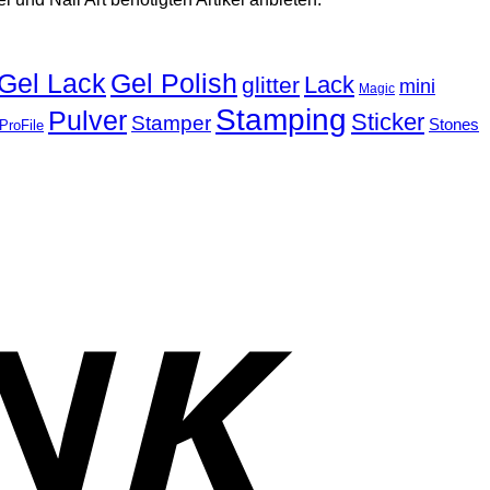
Gel Lack
Gel Polish
Lack
glitter
mini
Magic
Stamping
Pulver
Sticker
Stamper
Stones
ProFile
T