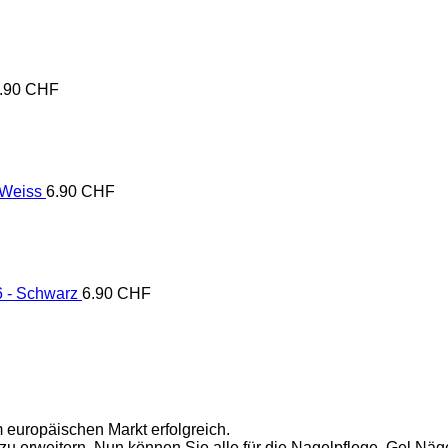
.90
CHF
 Weiss
6.90
CHF
 - Schwarz
6.90
CHF
m europäischen Markt erfolgreich.
 zu erweitern. Nun können Sie alle für die Nagelpflege, Gel Näge