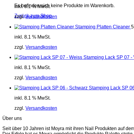
Es befinden sich keine Produkte im Warenkorb.
inkl. 8.1 % MwSt.
Zurück zum Shop
zzgl.
Versandkosten
Stamping Platten Cleaner
5
inkl. 8.1 % MwSt.
zzgl.
Versandkosten
Stamping Lack SP 07 -
inkl. 8.1 % MwSt.
zzgl.
Versandkosten
Stamping Lack SP 06
inkl. 8.1 % MwSt.
zzgl.
Versandkosten
Über uns
Seit über 10 Jahren ist Moyra mit ihren Nail Produkten auf de
Der Erfolg hat es Moyra ermöglicht die Produkte Palette stetig