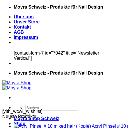
Zum
Moyra Schweiz - Produkte für Nail Design
Inhalt
Über uns
springen
Unser Store
Kontakt
AGB
Impressum
[contact-form-7 id="7042" title="Newsletter
Vertical"]
Moyra Schweiz - Produkte für Nail Design
Suchen
[yith_wcwl_wishlist]
nach:
Neuste Produkte
Moyra Shop Schweiz
Shop
Acryl Pinsel # 10 