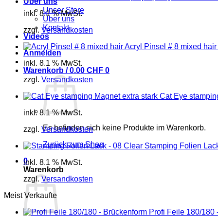
Über uns
Unser Store
inkl. 8.1 % MwSt.
Über uns
Kontakt
zzgl.
Versandkosten
Videos
Acryl Pinsel # 8 mixed hair
Anmelden
inkl. 8.1 % MwSt.
Warenkorb /
0.00
CHF
0
zzgl.
Versandkosten
Cat Eye stamping
inkl. 8.1 % MwSt.
Es befinden sich keine Produkte im Warenkorb.
zzgl.
Versandkosten
Zurück zum Shop
Stamping Folien Lack
0
inkl. 8.1 % MwSt.
Warenkorb
zzgl.
Versandkosten
Meist Verkaufte
Profi Feile 180/180