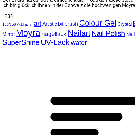
Ich bin glücklich Ihnen in der Schweiz die hochwertigen Moyr
Tags
Colour Gel
art
brush
Artistic
bit
Crystal
150/150
acryl
Acid
Moyra
Nailart
Nail Polish
nagellack
Mirror
Nai
UV-Lack
SuperShine
water