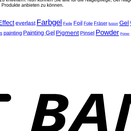
a Produkte anbieten zu können.
Farbgel
Effect
Gel
everlast
Foil
Fräser
Folie
Feile
fusion
Powder
Pigment
Painting Gel
painting
Pinsel
ls
Primer