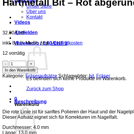
Hartmetall Bit – Rot abgerun
Über uns
Unser Store
Über uns
Kontakt
Videos
Anmelden
32.00
CHF
inkl. 8.1 % MwSt.
zzgl.
Versandkosten
Warenkorb /
0.00
CHF
0
12 vorrätig
Hartmetall
Bit
In den Warenkorb
-
Kategorie:
Fräseraufsätze
Schlagwörter:
bit
,
Fräser
Es befinden sich keine Produkte im Warenkorb.
Rot
abgerundet
Zurück zum Shop
Menge
0
Beschreibung
Warenkorb
Die rote Linie ist für sanftes Polieren der Haut und der Nagelpla
Dieser Aufsatz eignet sich für Korrekturen im Nagelfalt.
Durchmesser: 4.0 mm
Länge: 13.0 mm