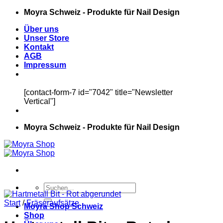
Zum
Moyra Schweiz - Produkte für Nail Design
Inhalt
Über uns
springen
Unser Store
Kontakt
AGB
Impressum
[contact-form-7 id="7042" title="Newsletter
Vertical"]
Moyra Schweiz - Produkte für Nail Design
Suchen
nach:
Start
/
Fräseraufsätze
Moyra Shop Schweiz
Shop