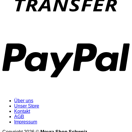
P
Über uns
Unser Store
Kontakt
AGB
Impressum
Copyright 2026 ©
Moyra Shop Schweiz