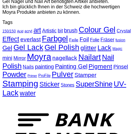
Gel Nägel und Nail Art benötigten Artikel anbieten.
Ich bin glücklich Ihnen in der Schweiz die hochwertigen
Moyra Produkte anbieten zu können.
Tags
Colour Gel
art
brush
Artistic
bit
Crystal
150/150
acryl
Acid
Farbgel
Effect
everlast
Foil
Fräser
Folie
Feile
fusion
Gel Lack
Gel Polish
Lack
Gel
glitter
Magic
Moyra
Nailart
Nail
nagellack
mini
Mirror
Polish
Pigment
Painting Gel
painting
Pinsel
Nails
Powder
Pulver
Stamper
ProFile
Primer
Stamping
UV-
SuperShine
Sticker
Stones
Lack
water
T