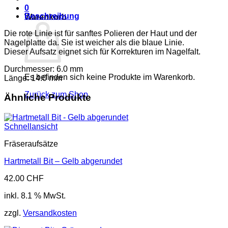
Menge
0
Beschreibung
Warenkorb
Die rote Linie ist für sanftes Polieren der Haut und der
Nagelplatte da. Sie ist weicher als die blaue Linie.
Dieser Aufsatz eignet sich für Korrekturen im Nagelfalt.
Durchmesser: 6.0 mm
Es befinden sich keine Produkte im Warenkorb.
Länge: 14.0 mm
Zurück zum Shop
Ähnliche Produkte
Schnellansicht
Fräseraufsätze
Hartmetall Bit – Gelb abgerundet
42.00
CHF
inkl. 8.1 % MwSt.
zzgl.
Versandkosten