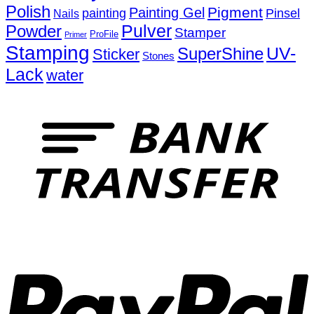
Polish
Pigment
Painting Gel
painting
Pinsel
Nails
Powder
Pulver
Stamper
ProFile
Primer
Stamping
UV-
SuperShine
Sticker
Stones
Lack
water
T
P