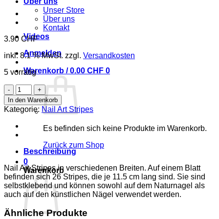
Über uns
Unser Store
Über uns
Kontakt
Videos
3.90
CHF
Anmelden
inkl. 8.1 % MwSt.
zzgl.
Versandkosten
Warenkorb /
0.00
CHF
0
5 vorrätig
Nail
Art
In den Warenkorb
Stripes
Kategorie:
Nail Art Stripes
-
Rose
Es befinden sich keine Produkte im Warenkorb.
Dots
Menge
Zurück zum Shop
Beschreibung
0
Nail Art Stripes in verschiedenen Breiten. Auf einem Blatt
Warenkorb
befinden sich 26 Stripes, die je 11.5 cm lang sind. Sie sind
selbstklebend und können sowohl auf dem Naturnagel als
auch auf den künstlichen Nägel verwendet werden.
Ähnliche Produkte