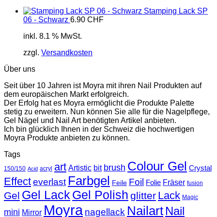
Stamping Lack SP
06 - Schwarz
6.90
CHF
inkl. 8.1 % MwSt.
zzgl.
Versandkosten
Über uns
Seit über 10 Jahren ist Moyra mit ihren Nail Produkten auf
dem europäischen Markt erfolgreich.
Der Erfolg hat es Moyra ermöglicht die Produkte Palette
stetig zu erweitern. Nun können Sie alle für die Nagelpflege,
Gel Nägel und Nail Art benötigten Artikel anbieten.
Ich bin glücklich Ihnen in der Schweiz die hochwertigen
Moyra Produkte anbieten zu können.
Tags
Colour Gel
art
brush
Artistic
bit
Crystal
150/150
acryl
Acid
Farbgel
Effect
everlast
Foil
Fräser
Folie
Feile
fusion
Gel Lack
Gel Polish
Lack
Gel
glitter
Magic
Moyra
Nailart
Nail
nagellack
mini
Mirror