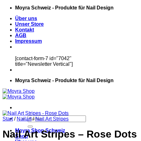
Zum
Moyra Schweiz - Produkte für Nail Design
Inhalt
Über uns
springen
Unser Store
Kontakt
AGB
Impressum
[contact-form-7 id="7042"
title="Newsletter Vertical"]
Moyra Schweiz - Produkte für Nail Design
Suchen
Start
/
Nailart
/
Nail Art Stripes
nach:
Moyra Shop Schweiz
Nail Art Stripes – Rose Dots
Shop