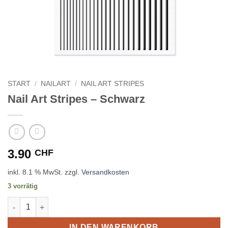
START
/
NAILART
/
NAIL ART STRIPES
Nail Art Stripes – Schwarz
3.90
CHF
inkl. 8.1 % MwSt.
zzgl.
Versandkosten
3 vorrätig
Nail Art Stripes - Schwarz Menge
IN DEN WARENKORB