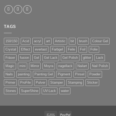
TAGS
150/150
Acid
acryl
art
Artistic
bit
brush
Colour Gel
Crystal
Effect
everlast
Farbgel
Feile
Foil
Folie
Fräser
fusion
Gel
Gel Lack
Gel Polish
glitter
Lack
Magic
mini
Mirror
Moyra
nagellack
Nailart
Nail Polish
Nails
painting
Painting Gel
Pigment
Pinsel
Powder
Primer
ProFile
Pulver
Stamper
Stamping
Sticker
Stones
SuperShine
UV-Lack
water
Bank
PayPal