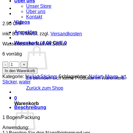
Über uns
Unser Store
Über uns
Kontakt
Videos
2.90
CHF
Anmelden
inkl. 8.1 % MwSt.
zzgl.
Versandkosten
Warenkorb /
0.00
CHF
0
Wasserlösliche Nail Art Sticker
6 vorrätig
Nailart
Sticker
In den Warenkorb
05
Kategorie:
Nailart Stickers
Schlagwörter:
Nailart
,
Moyra
,
art
,
Es befinden sich keine Produkte im Warenkorb.
Menge
Sticker
,
water
Zurück zum Shop
0
Warenkorb
Beschreibung
1 Bogen/Packung
Anwendung:
1.) Bereiten Sie den Nagelhintergrund vor.