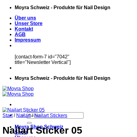
Zum
Moyra Schweiz - Produkte für Nail Design
Inhalt
Über uns
springen
Unser Store
Kontakt
AGB
Impressum
[contact-form-7 id="7042"
title="Newsletter Vertical"]
Moyra Schweiz - Produkte für Nail Design
Suchen
Start
/
Nailart
/
Nailart Stickers
nach:
Moyra Shop Schweiz
Nailart Sticker 05
Shop