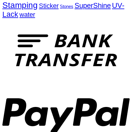
Stamping
UV-
SuperShine
Sticker
Stones
Lack
water
T
P