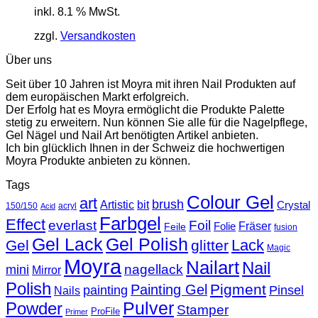
inkl. 8.1 % MwSt.
zzgl.
Versandkosten
Über uns
Seit über 10 Jahren ist Moyra mit ihren Nail Produkten auf
dem europäischen Markt erfolgreich.
Der Erfolg hat es Moyra ermöglicht die Produkte Palette
stetig zu erweitern. Nun können Sie alle für die Nagelpflege,
Gel Nägel und Nail Art benötigten Artikel anbieten.
Ich bin glücklich Ihnen in der Schweiz die hochwertigen
Moyra Produkte anbieten zu können.
Tags
Colour Gel
art
brush
Artistic
bit
Crystal
150/150
acryl
Acid
Farbgel
Effect
everlast
Foil
Fräser
Folie
Feile
fusion
Gel Lack
Gel Polish
Lack
Gel
glitter
Magic
Moyra
Nailart
Nail
nagellack
mini
Mirror
Polish
Pigment
Painting Gel
painting
Pinsel
Nails
Powder
Pulver
Stamper
ProFile
Primer