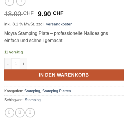
Ursprünglicher
Aktueller
13.90
9.90
CHF
CHF
Preis
Preis
inkl. 8.1 % MwSt.
zzgl.
Versandkosten
war:
ist:
13.90 CHF
9.90 CHF.
Moyra Stamping Plate – professionelle Naildesigns
einfach und schnell gemacht
11 vorrätig
Stamping Platte Nr. 90 - Dragon Fruits Menge
IN DEN WARENKORB
Kategorien:
Stamping
,
Stamping Platten
Schlagwort:
Stamping