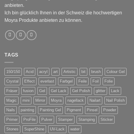
anbieten.
Ich bin glücklich Ihnen in der Schweiz die hochwertigen
Moyra Produkte anbieten zu können.
TAGS
150/150
Acid
acryl
art
Artistic
bit
brush
Colour Gel
Crystal
Effect
everlast
Farbgel
Feile
Foil
Folie
Fräser
fusion
Gel
Gel Lack
Gel Polish
glitter
Lack
Magic
mini
Mirror
Moyra
nagellack
Nailart
Nail Polish
Nails
painting
Painting Gel
Pigment
Pinsel
Powder
Primer
ProFile
Pulver
Stamper
Stamping
Sticker
Stones
SuperShine
UV-Lack
water