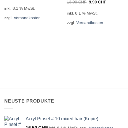
Ursprünglicher
Aktueller
13.90
CHF
9.90
CHF
Preis
Preis
inkl. 8.1 % MwSt.
war:
ist:
13.90 CHF
9.90 CHF.
inkl. 8.1 % MwSt.
zzgl.
Versandkosten
zzgl.
Versandkosten
NEUSTE PRODUKTE
Acryl Pinsel # 10 mixed hair (Kopie)
16.50
CHF