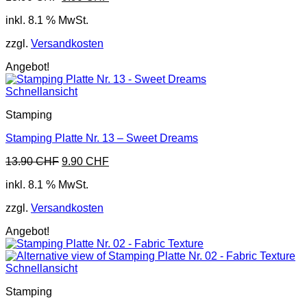
Preis
Preis
inkl. 8.1 % MwSt.
war:
ist:
13.90 CHF
9.90 CHF.
zzgl.
Versandkosten
Angebot!
Schnellansicht
Stamping
Stamping Platte Nr. 13 – Sweet Dreams
Ursprünglicher
Aktueller
13.90
CHF
9.90
CHF
Preis
Preis
inkl. 8.1 % MwSt.
war:
ist:
13.90 CHF
9.90 CHF.
zzgl.
Versandkosten
Angebot!
Schnellansicht
Stamping