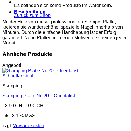
Menge
Es befinden sich keine Produkte im Warenkorb.
Beschreibung
Zurück zum Shop
Mit der Hilfe von dieser professionellen Stempel Platte,
kreieren sie wunderschöne, spezielle Nägel innerhalb von
Minuten. Durch die einfache Handhabung ist der Erfolg
garantiert. Neue Platten mit neuen Motiven erscheinen jeden
Monat.
Ähnliche Produkte
Angebot!
Schnellansicht
Stamping
Stamping Platte Nr. 20 – Orientalist
Ursprünglicher
Aktueller
13.90
CHF
9.90
CHF
Preis
Preis
inkl. 8.1 % MwSt.
war:
ist:
13.90 CHF
9.90 CHF.
zzgl.
Versandkosten