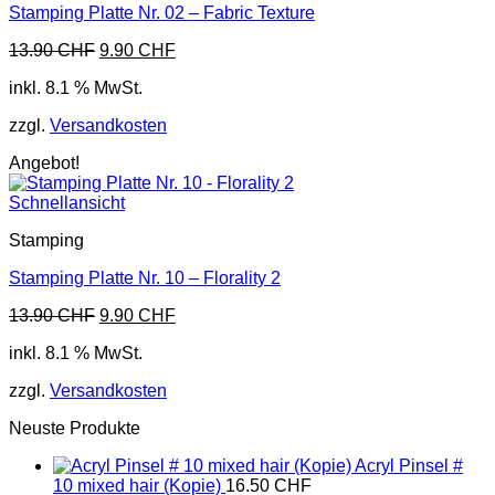
Stamping Platte Nr. 02 – Fabric Texture
Ursprünglicher
Aktueller
13.90
CHF
9.90
CHF
Preis
Preis
inkl. 8.1 % MwSt.
war:
ist:
13.90 CHF
9.90 CHF.
zzgl.
Versandkosten
Angebot!
Schnellansicht
Stamping
Stamping Platte Nr. 10 – Florality 2
Ursprünglicher
Aktueller
13.90
CHF
9.90
CHF
Preis
Preis
inkl. 8.1 % MwSt.
war:
ist:
13.90 CHF
9.90 CHF.
zzgl.
Versandkosten
Neuste Produkte
Acryl Pinsel #
10 mixed hair (Kopie)
16.50
CHF