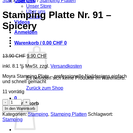
Start
/
Stamping
/
Stamping Platten
Über uns
Unser Store
Über uns
Stamping Platte Nr. 91 –
Kontakt
Videos
Spicery
Anmelden
Warenkorb /
0.00
CHF
0
Ursprünglicher
Aktueller
13.90
CHF
9.90
CHF
Preis
Preis
inkl. 8.1 % MwSt.
zzgl.
Versandkosten
war:
ist:
13.90 CHF
9.90 CHF.
Moyra Stamping Plate – professionelle Naildesigns einfach
Es befinden sich keine Produkte im Warenkorb.
und schnell gemacht
Zurück zum Shop
11 vorrätig
0
Stamping
Warenkorb
Platte
In den Warenkorb
Nr.
Kategorien:
Stamping
,
Stamping Platten
Schlagwort:
91
Stamping
-
Spicery