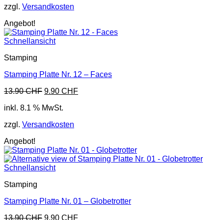
zzgl.
Versandkosten
Angebot!
Schnellansicht
Stamping
Stamping Platte Nr. 12 – Faces
Ursprünglicher
Aktueller
13.90
CHF
9.90
CHF
Preis
Preis
inkl. 8.1 % MwSt.
war:
ist:
13.90 CHF
9.90 CHF.
zzgl.
Versandkosten
Angebot!
Schnellansicht
Stamping
Stamping Platte Nr. 01 – Globetrotter
Ursprünglicher
Aktueller
13.90
CHF
9.90
CHF