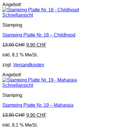
Angebot!
Schnellansicht
Stamping
Stamping Platte Nr. 18 – Childhood
Ursprünglicher
Aktueller
13.90
CHF
9.90
CHF
Preis
Preis
inkl. 8.1 % MwSt.
war:
ist:
13.90 CHF
9.90 CHF.
zzgl.
Versandkosten
Angebot!
Schnellansicht
Stamping
Stamping Platte Nr. 19 – Maharaja
Ursprünglicher
Aktueller
13.90
CHF
9.90
CHF
Preis
Preis
inkl. 8.1 % MwSt.
war:
ist:
13.90 CHF
9.90 CHF.