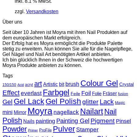
inkl. 8.1 % MwSt.
zzgl.
Versandkosten
Über uns
Seit über 10 Jahren ist Moyra mit ihren Nail Produkten auf
dem europäischen Markt erfolgreich.
Der Erfolg hat es Moyra ermöglicht die Produkte Palette
stetig zu erweitern. Nun können Sie alle für die Nagelpflege,
Gel Nägel und Nail Art benötigten Artikel anbieten.
Ich bin glücklich Ihnen in der Schweiz die hochwertigen
Moyra Produkte anbieten zu können.
Tags
Colour Gel
art
brush
Artistic
bit
Crystal
150/150
acryl
Acid
Farbgel
Effect
everlast
Foil
Fräser
Folie
Feile
fusion
Gel Lack
Gel Polish
Lack
Gel
glitter
Magic
Moyra
Nailart
Nail
nagellack
mini
Mirror
Polish
Pigment
Painting Gel
painting
Pinsel
Nails
Powder
Pulver
Stamper
ProFile
Primer