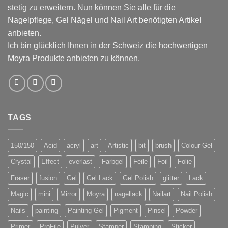
stetig zu erweitern. Nun können Sie alle für die
Nagelpflege, Gel Nägel und Nail Art benötigten Artikel
anbieten.
Ich bin glücklich Ihnen in der Schweiz die hochwertigen
Moyra Produkte anbieten zu können.
TAGS
150/150
Acid
acryl
art
Artistic
bit
brush
Colour Gel
Crystal
Effect
everlast
Farbgel
Feile
Foil
Folie
Fräser
fusion
Gel
Gel Lack
Gel Polish
glitter
Lack
Magic
mini
Mirror
Moyra
nagellack
Nailart
Nail Polish
Nails
painting
Painting Gel
Pigment
Pinsel
Powder
Primer
ProFile
Pulver
Stamper
Stamping
Sticker